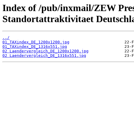
Index of /pub/inxmail/ZEW Pres
Standortattraktivitaet Deutsch
../
01_TAXindex_DE_1200x1200.jpg
01_TAXindex_DE_1316x551.jpg
02 Laendervergleich_DE_1200x1200.jpg
02 Laendervergleich_DE_1316x551.jpg